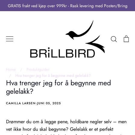
Skip
GRATIS frakt ved kjøp over 999kr - Rask levering med Posten/Bring
to
content
Search
Ca
Home
/
Produktguider
/
Hva trenger jeg for å begynne med gelelakk?
Hva trenger jeg for å begynne med
gelelakk?
·
CAMILLA LARSEN
JUNI 05, 2025
Drømmer du om å legge pene, holdbare negler selv – men
vet ikke hvor du skal begynne? Gelelakk er et perfekt