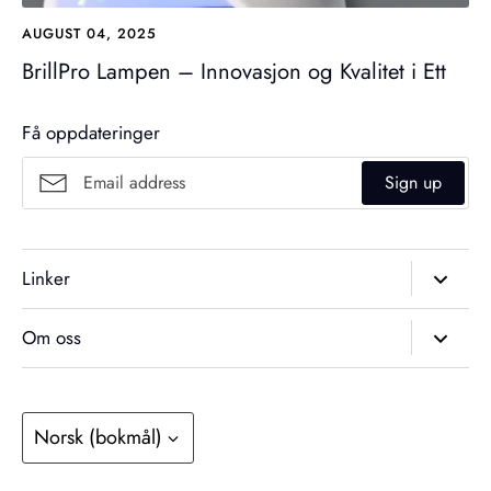
AUGUST 04, 2025
BrillPro Lampen – Innovasjon og Kvalitet i Ett
Få oppdateringer
Sign up
Linker
Søk
Om oss
Kontakt Oss
2025 © Brillbird Norge
Om Brillbird Norge
Adresse: Schwenckegata 11, 3015 Drammen
Language
Kontakt oss på mail: brillbirdnorge@gmail.com
Norsk (bokmål)
Personvernerklæring
Vilkår