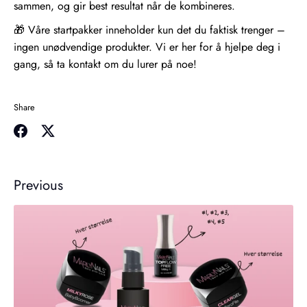
sammen, og gir best resultat når de kombineres.
🎁 Våre startpakker inneholder kun det du faktisk trenger –
ingen unødvendige produkter. Vi er her for å hjelpe deg i
gang, så ta kontakt om du lurer på noe!
Share
Share
Share
on
on
Facebook
Twitter
Previous