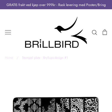
Skip
GRATIS frakt ved kjøp over 999kr - Rask levering med Posten/Bring
to
content
Search
Ca
Home
/
Stempel plate - Bryllups-design #1