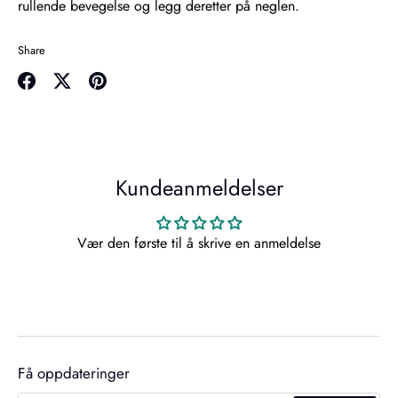
rullende bevegelse og legg deretter på neglen.
Share
Share
Share
Pin
on
on
it
Facebook
Twitter
Kundeanmeldelser
Vær den første til å skrive en anmeldelse
Få oppdateringer