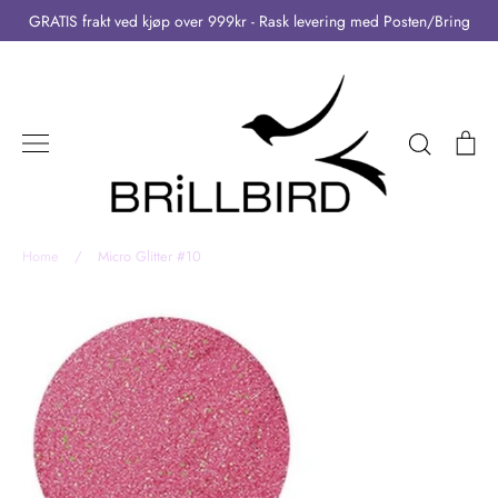
Skip
GRATIS frakt ved kjøp over 999kr - Rask levering med Posten/Bring
to
content
Search
Ca
Home
/
Micro Glitter #10