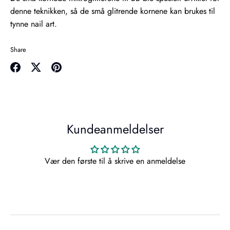
denne teknikken, så de små glitrende kornene kan brukes til
tynne nail art.
Share
Share
Share
Pin
on
on
it
Facebook
Twitter
Kundeanmeldelser
Vær den første til å skrive en anmeldelse