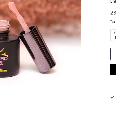
Bri
28
Tax
Q