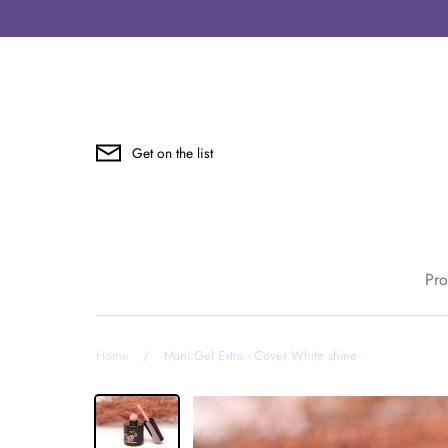
Skip
to
content
Get on the list
Pro
Home
/
Mani Gel Extra - Cover White shine