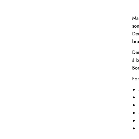
Man
som
Den
bru
Den
å b
Bo
For