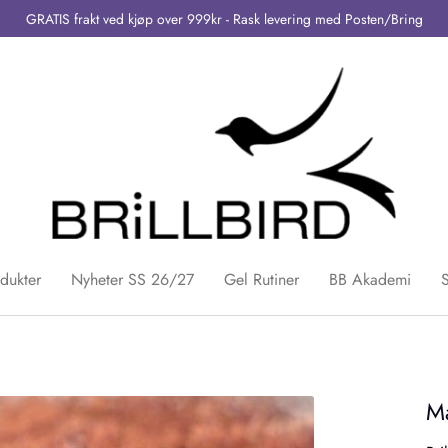
GRATIS frakt ved kjøp over 999kr - Rask levering med Posten/Bring
dukter
Nyheter SS 26/27
Gel Rutiner
BB Akademi
Ma