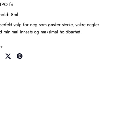
TPO fri
hold: 8ml
perfekt valg for deg som ønsker sterke, vakre negler
 minimal innsats og maksimal holdbarhet.
re
re
Share
Pin
on
it
cebook
Twitter