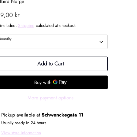
llbird Norge
9,00 kr
 included.
Shipping
calculated at checkout.
uantity
1
Add to Cart
More payment options
Pickup available at
Schwenckegata 11
Usually ready in 24 hours
View store information