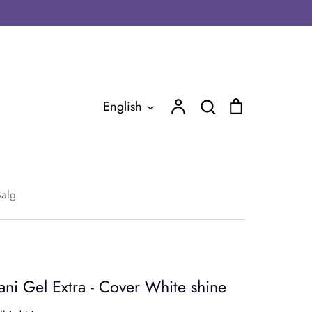
Account
Search
Cart
Language
English
Search
Salg
ni Gel Extra - Cover White shine