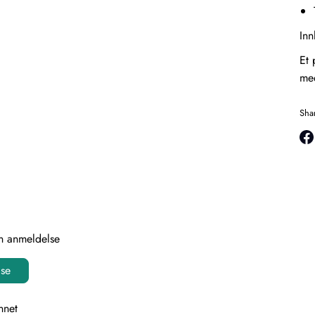
Inn
Et 
med
Sha
Sha
on
Fa
en anmeldelse
lse
nnet