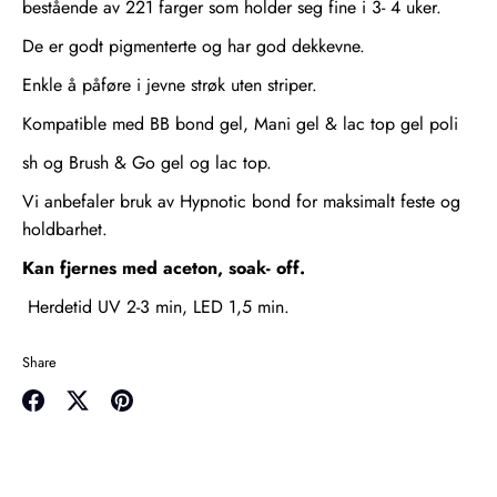
bestående av 221 farger som holder seg fine i 3- 4 uker.
De er godt pigmenterte og har god dekkevne.
Enkle å påføre i jevne strøk uten striper.
Kompatible med BB bond gel, Mani gel & lac top gel poli
sh og Brush & Go gel og lac top.
Vi anbefaler bruk av Hypnotic bond for maksimalt feste og
holdbarhet.
Kan fjernes med aceton, soak- off.
Herdetid UV 2-3 min, LED 1,5 min.
Share
Share
Share
Pin
on
on
it
Facebook
Twitter