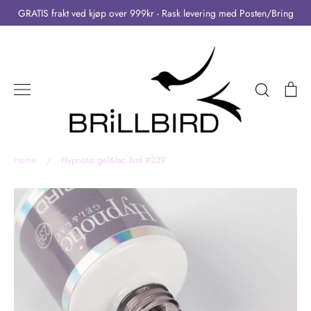
Skip
GRATIS frakt ved kjøp over 999kr - Rask levering med Posten/Bring
to
content
Search
Ca
Home
/
Hypnotic gel&lac 8ml #239