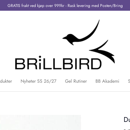
GRATIS frakt ved kjøp over 999kr - Rask levering med Posten/Bring
dukter
Nyheter SS 26/27
Gel Rutiner
BB Akademi
Du