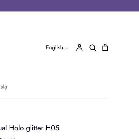
Account
Search
Cart
Language
English
Search
Salg
al Holo glitter H05