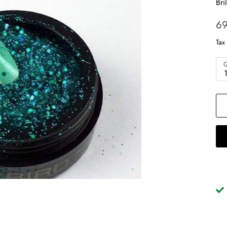
Bri
69
Tax
Q