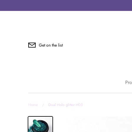
Skip
to
content
Get on the list
Pro
Home
/
Dual Holo glitter H05