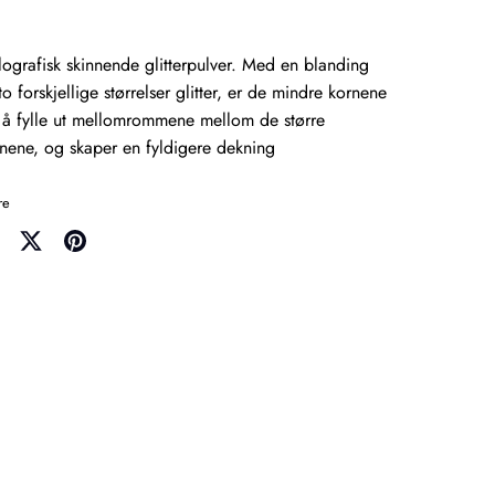
ografisk skinnende glitterpulver. Med en blanding
to forskjellige størrelser glitter, er de mindre kornene
 å fylle ut mellomrommene mellom de større
nene, og skaper en fyldigere dekning
re
re
Share
Pin
on
it
cebook
Twitter