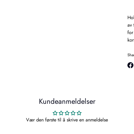
Hol
av 
for
kor
Sha
Sha
on
Fa
Kundeanmeldelser
Vær den første til å skrive en anmeldelse