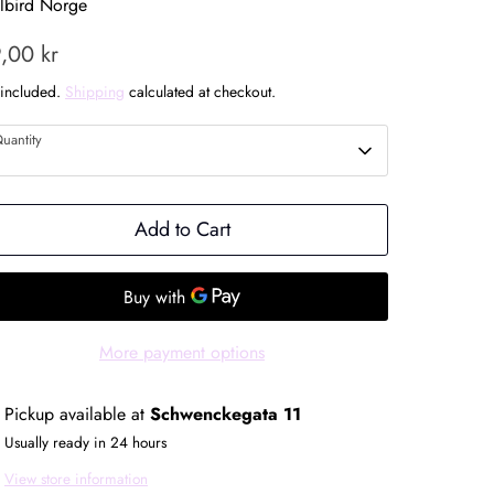
llbird Norge
,00 kr
 included.
Shipping
calculated at checkout.
uantity
1
Add to Cart
More payment options
Pickup available at
Schwenckegata 11
Usually ready in 24 hours
View store information