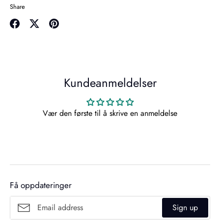
Share
Share
Share
Pin
on
on
it
Facebook
Twitter
Kundeanmeldelser
Vær den første til å skrive en anmeldelse
Få oppdateringer
Sign up