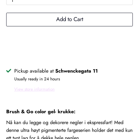
1
Add to Cart
Pickup available at
Schwenckegata 11
Usually ready in 24 hours
View store information
Brush & Go color gel- krukke:
Nå kan du legge og dekorere negler i ekspressfart! Med
denne ultra høyt pigmenterte fargeserien holder det med kun
ett tynt lag for å dekke hele neglen.